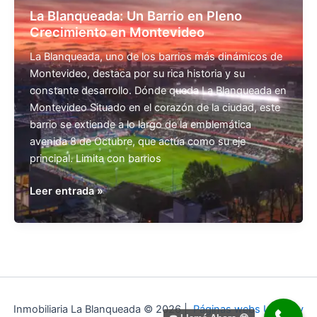
La Blanqueada: Un Barrio en Pleno
Crecimiento en Montevideo
La Blanqueada, uno de los barrios más dinámicos de
Montevideo, destaca por su rica historia y su
constante desarrollo. Dónde queda La Blanqueada en
Montevideo Situado en el corazón de la ciudad, este
barrio se extiende a lo largo de la emblemática
avenida 8 de Octubre, que actúa como su eje
principal. Limita con barrios
La
Leer entrada »
Blanqueada:
Un
Barrio
en
Pleno
Crecimiento
en
Inmobiliaria La Blanqueada © 2026 |
Páginas webs Uruguay