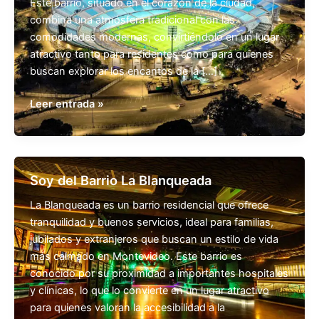
Este barrio, situado en el corazón de la ciudad,
combina una atmósfera tradicional con las
comodidades modernas, convirtiéndolo en un lugar
atractivo tanto para residentes como para quienes
buscan explorar los encantos de la […]
Vida
Leer entrada »
en
La
Blanqueada
Soy del Barrio La Blanqueada
La Blanqueada es un barrio residencial que ofrece
tranquilidad y buenos servicios, ideal para familias,
jubilados y extranjeros que buscan un estilo de vida
más calmado en Montevideo. Este barrio es
conocido por su proximidad a importantes hospitales
y clínicas, lo que lo convierte en un lugar atractivo
para quienes valoran la accesibilidad a la