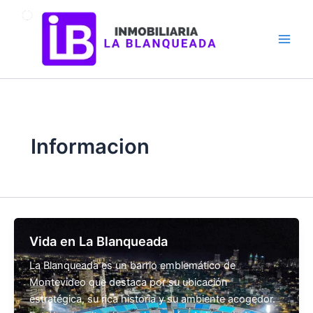
Ir
al
contenido
Informacion
Vida en La Blanqueada
La Blanqueada es un barrio emblemático de
Montevideo que destaca por su ubicación
estratégica, su rica historia y su ambiente acogedor.